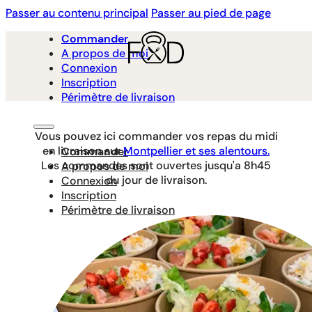
Passer au contenu principal
Passer au pied de page
Commander
A propos de moi
Connexion
Inscription
Périmètre de livraison
Vous pouvez ici commander vos repas du midi
en livraison sur
Montpellier et ses alentours.
Commander
Les commandes sont ouvertes jusqu'a 8h45
A propos de moi
du jour de livraison.
Connexion
Inscription
Périmètre de livraison