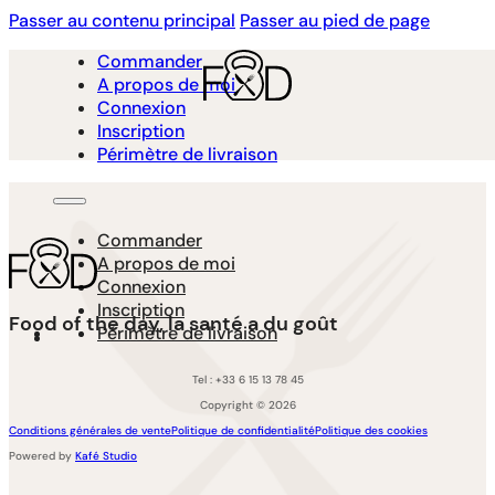
Passer au contenu principal
Passer au pied de page
Commander
A propos de moi
Connexion
Inscription
Périmètre de livraison
Commander
A propos de moi
Connexion
Inscription
Food of the day, la santé a du goût
Périmètre de livraison
Tel : +33 6 15 13 78 45
Copyright © 2026
Conditions générales de vente
Politique de confidentialité
Politique des cookies
Powered by
Kafé Studio