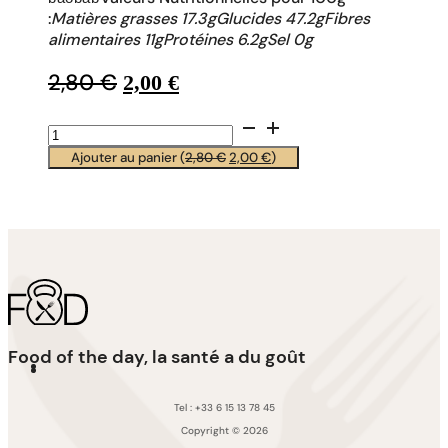
:
Matières grasses 17.3gGlucides 47.2gFibres
alimentaires 11gProtéines 6.2gSel 0g
LE
LE
2,80
€
2,00
€
PRIX
PRIX
INITIAL
ACTUEL
quantité
ÉTAIT :
EST :
de
Le
Le
Ajouter au panier (
2,80
€
2,00
€
)
2,80 €.
2,00 €.
Barre
prix
prix
bio
initial
actuel
énergétiques
était :
est :
2,80 €.
2,00 €.
framboises(Élite
sport)
Food of the day, la santé a du goût
Tel : +33 6 15 13 78 45
Copyright © 2026