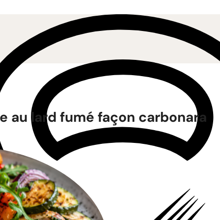
e au lard fumé façon carbonara