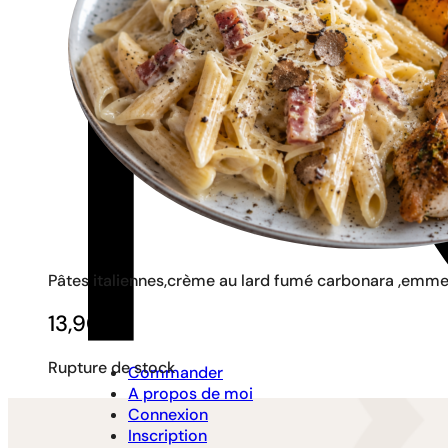
Pâtes italiennes,crème au lard fumé carbonara ,emment
13,90
€
Rupture de stock
Commander
A propos de moi
Connexion
Inscription