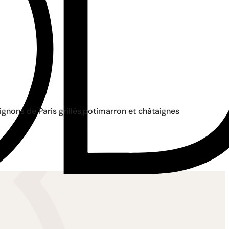
gnons de Paris grillés,potimarron et châtaignes