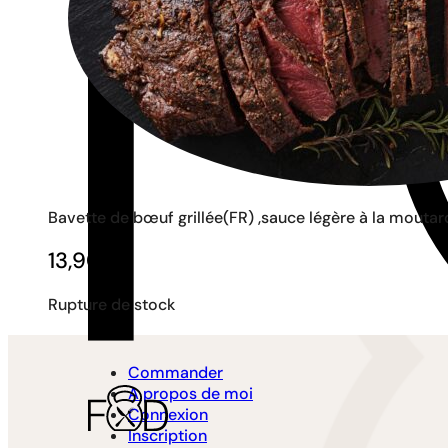
Bavette de bœuf grillée(FR) ,sauce légère à la moutar
13,90
€
Rupture de stock
Commander
A propos de moi
Connexion
Inscription