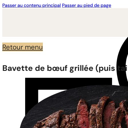
Passer au contenu principal
Passer au pied de page
Retour menu
Bavette de bœuf grillée (puis tai