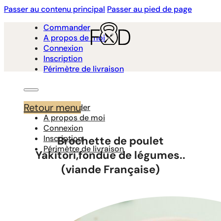
Passer au contenu principal
Passer au pied de page
Commander
A propos de moi
Connexion
Inscription
Périmètre de livraison
Retour menu
Commander
A propos de moi
Connexion
Inscription
Brochette de poulet
Périmètre de livraison
Yakitori,fondue de légumes..
(viande Française)