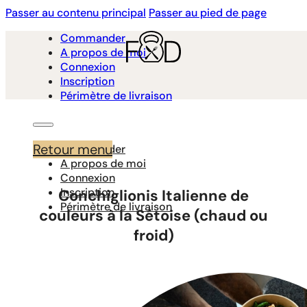
Passer au contenu principal
Passer au pied de page
Commander
A propos de moi
Connexion
Inscription
Périmètre de livraison
Retour menu
Commander
A propos de moi
Connexion
Inscription
Conchiglionis Italienne de
Périmètre de livraison
couleurs à la Sétoise (chaud ou
froid)