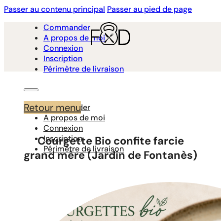
Passer au contenu principal
Passer au pied de page
Commander
A propos de moi
Connexion
Inscription
Périmètre de livraison
Retour menu
Commander
A propos de moi
Connexion
Inscription
Courgette Bio confite farcie
Périmètre de livraison
grand mère (Jardin de Fontanès)