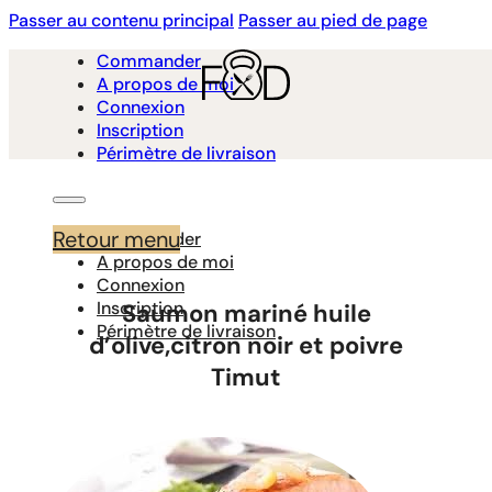
Passer au contenu principal
Passer au pied de page
Commander
A propos de moi
Connexion
Inscription
Périmètre de livraison
Retour menu
Commander
A propos de moi
Connexion
Inscription
Saumon mariné huile
Périmètre de livraison
d’olive,citron noir et poivre
Timut