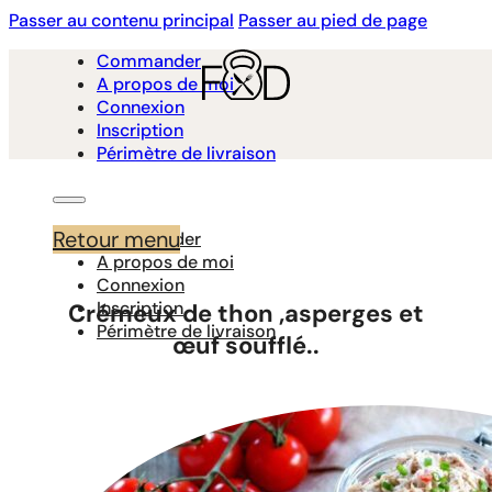
Passer au contenu principal
Passer au pied de page
Commander
A propos de moi
Connexion
Inscription
Périmètre de livraison
Retour menu
Commander
A propos de moi
Connexion
Inscription
Crémeux de thon ,asperges et
Périmètre de livraison
œuf soufflé..