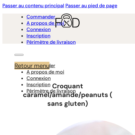
Passer au contenu principal
Passer au pied de page
Commander
A propos de moi
Connexion
Inscription
Périmètre de livraison
Retour menu
Commander
A propos de moi
Connexion
Inscription
Croquant
Périmètre de livraison
caramel/amande/peanuts (
sans gluten)