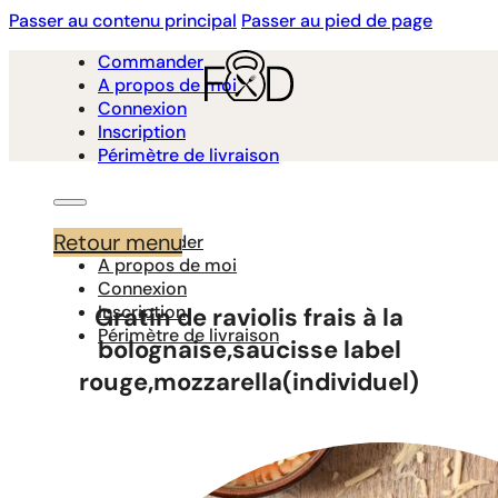
Passer au contenu principal
Passer au pied de page
Commander
A propos de moi
Connexion
Inscription
Périmètre de livraison
Retour menu
Commander
A propos de moi
Connexion
Inscription
Gratin de raviolis frais à la
Périmètre de livraison
bolognaise,saucisse label
rouge,mozzarella(individuel)