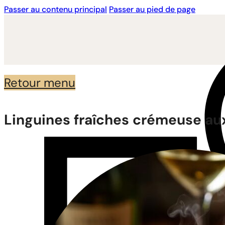
Passer au contenu principal
Passer au pied de page
Retour menu
Linguines fraîches crémeuse au