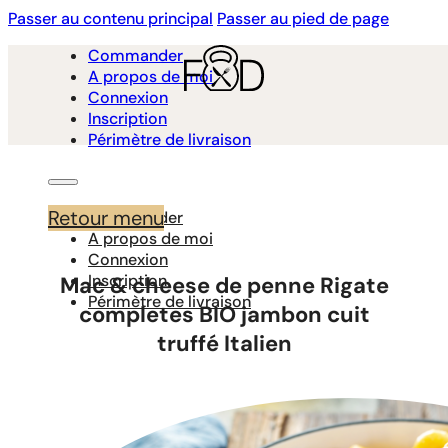
Passer au contenu principal
Passer au pied de page
Commander
A propos de moi
Connexion
Inscription
Périmètre de livraison
Retour menu
Commander
A propos de moi
Connexion
Inscription
Mac & cheese de penne Rigate
Périmètre de livraison
completes BIO jambon cuit
truffé Italien