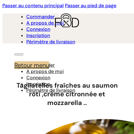
Passer au contenu principal
Passer au pied de page
Commander
A propos de moi
Connexion
Inscription
Périmètre de livraison
Retour menu
Commander
A propos de moi
Connexion
Inscription
Tagliatelles fraîches au saumon
Périmètre de livraison
rôti ,crème citronnée et
mozzarella ..