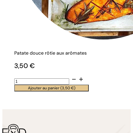
Patate douce rôtie aux arômates
3,50
€
quantité
de
Ajouter au panier (
3,50
€
)
Patate
douce
rôtie
aux
arômates