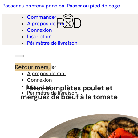
Passer au contenu principal
Passer au pied de page
Commander
A propos de moi
Connexion
Inscription
Périmètre de livraison
Retour menu
Commander
A propos de moi
Connexion
Inscription
Pâtes complètes poulet et
Périmètre de livraison
merguez de bœuf à la tomate