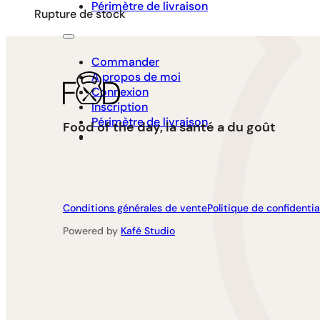
Périmètre de livraison
Rupture de stock
Commander
A propos de moi
Connexion
Inscription
Périmètre de livraison
Food of the day, la santé a du goût
Conditions générales de vente
Politique de confidentia
Powered by
Kafé Studio