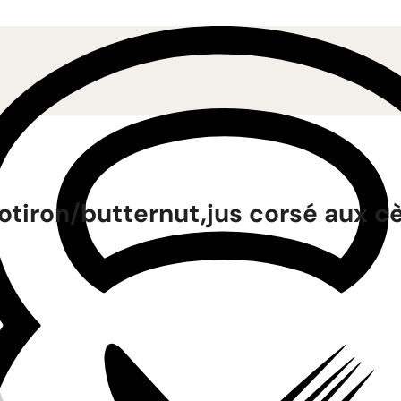
tiron/butternut,jus corsé aux cè