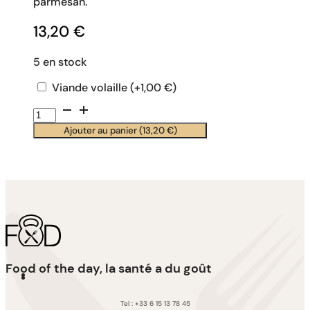
parmesan.
13,20
€
5 en stock
Viande volaille
(+
1,00
€
)
quantité
de
Ajouter au panier (
13,20
€
)
Petits
raviolis
artisanaux
comté/basilic
Food of the day, la santé a du goût
Tel : +33 6 15 13 78 45