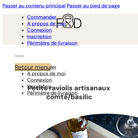
Passer au contenu principal
Passer au pied de page
Commander
A propos de moi
Connexion
Inscription
Périmètre de livraison
Retour menu
Commander
A propos de moi
Connexion
Inscription
Petits raviolis artisanaux
Périmètre de livraison
comté/basilic