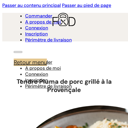
Passer au contenu principal
Passer au pied de page
Commander
A propos de moi
Connexion
Inscription
Périmètre de livraison
Retour menu
Commander
A propos de moi
Connexion
Inscription
Tendre Pluma de porc grillé à la
Périmètre de livraison
Provençale