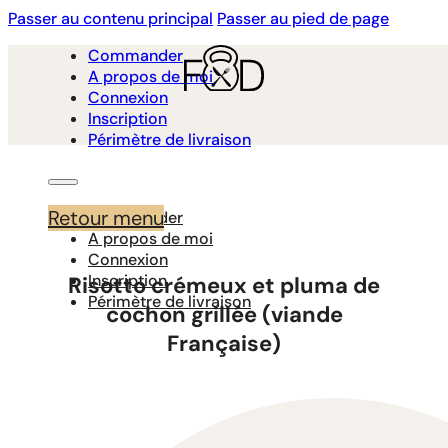
Passer au contenu principal
Passer au pied de page
Commander
A propos de moi
Connexion
Inscription
Périmètre de livraison
Retour menu
Commander
A propos de moi
Connexion
Inscription
Risotto crémeux et pluma de
Périmètre de livraison
cochon grillée (viande
Française)