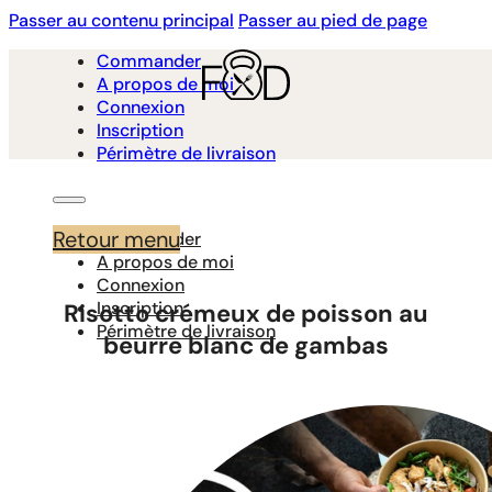
Passer au contenu principal
Passer au pied de page
Commander
A propos de moi
Connexion
Inscription
Périmètre de livraison
Retour menu
Commander
A propos de moi
Connexion
Inscription
Risotto crémeux de poisson au
Périmètre de livraison
beurre blanc de gambas