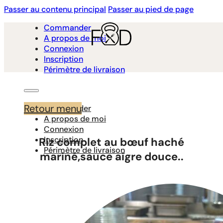
Passer au contenu principal
Passer au pied de page
Commander
A propos de moi
Connexion
Inscription
Périmètre de livraison
Retour menu
Commander
A propos de moi
Connexion
Inscription
Riz complet au bœuf haché
Périmètre de livraison
mariné,sauce aigre douce..