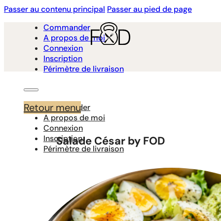
Passer au contenu principal
Passer au pied de page
Commander
A propos de moi
Connexion
Inscription
Périmètre de livraison
Retour menu
Commander
A propos de moi
Connexion
Inscription
Salade César by FOD
Périmètre de livraison