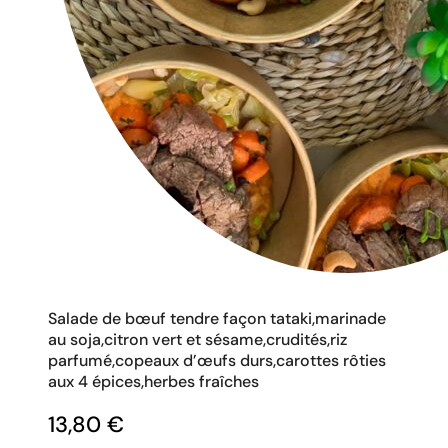
Salade de bœuf tendre façon tataki,marinade
au soja,citron vert et sésame,crudités,riz
parfumé,copeaux d’œufs durs,carottes rôties
aux 4 épices,herbes fraîches
13,80
€