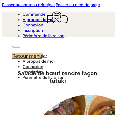
Passer au contenu principal
Passer au pied de page
Commander
A propos de moi
Connexion
Inscription
Périmètre de livraison
Retour menu
Commander
A propos de moi
Connexion
Inscription
Salade de bœuf tendre façon
Périmètre de livraison
tataki