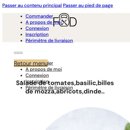
Passer au contenu principal
Passer au pied de page
Commander
A propos de moi
Connexion
Inscription
Périmètre de livraison
Retour menu
Commander
A propos de moi
Connexion
Inscription
Salade de tomates,basilic,billes
Périmètre de livraison
de mozza,abricots,dinde..