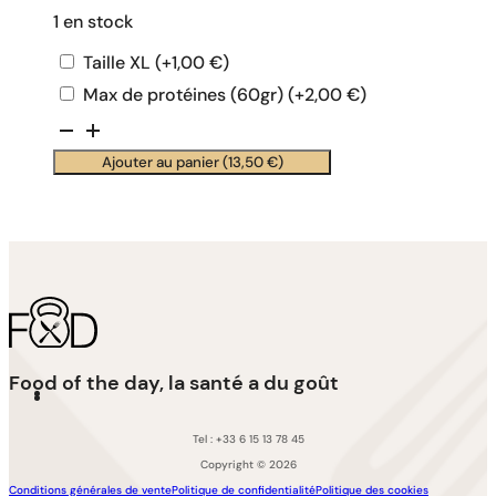
1 en stock
Taille XL
(+
1,00
€
)
Max de protéines (60gr)
(+
2,00
€
)
quantité
de
Ajouter au panier (
13,50
€
)
Salade
de
tomates,basilic,billes
de
mozza,abricots,dinde..
Food of the day, la santé a du goût
Tel : +33 6 15 13 78 45
Copyright © 2026
Conditions générales de vente
Politique de confidentialité
Politique des cookies