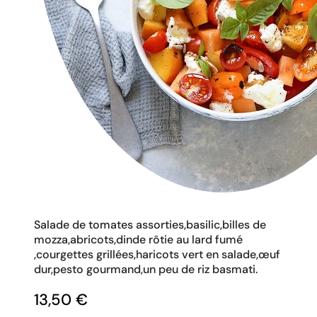
Salade de tomates assorties,basilic,billes de
mozza,abricots,dinde rôtie au lard fumé
,courgettes grillées,haricots vert en salade,œuf
dur,pesto gourmand,un peu de riz basmati.
13,50
€