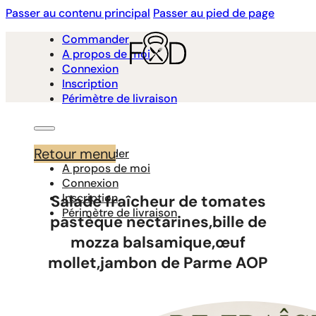
Passer au contenu principal
Passer au pied de page
Commander
A propos de moi
Connexion
Inscription
Périmètre de livraison
Retour menu
Commander
A propos de moi
Connexion
Inscription
Salade fraîcheur de tomates
Périmètre de livraison
pastèque nectarines,bille de
mozza balsamique,œuf
mollet,jambon de Parme AOP