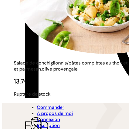
Salade de conchiglionnis/pâtes complètes au thon et Di
et parmesan,olive provençale
13,70
€
Rupture de stock
Commander
A propos de moi
Connexion
Inscription