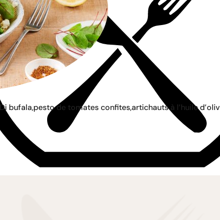
 bufala,pesto de tomates confites,artichauts à l’huile d’oli