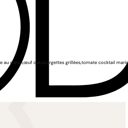
ve au citron,œuf dur,courgettes grillées,tomate cocktail mari