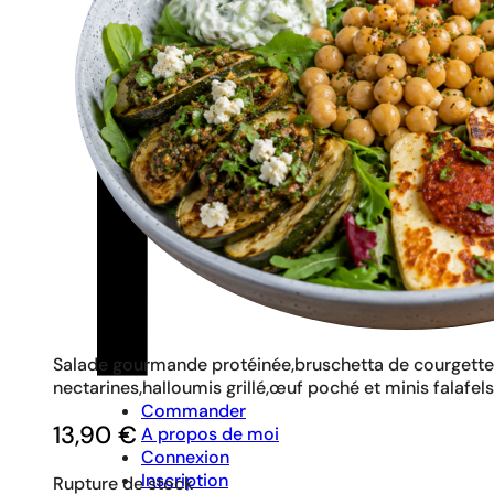
Salade gourmande protéinée,bruschetta de courgettes 
nectarines,halloumis grillé,œuf poché et minis falafels
Commander
13,90
€
A propos de moi
Connexion
Inscription
Rupture de stock