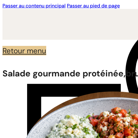
Passer au contenu principal
Passer au pied de page
Retour menu
Salade gourmande protéinée,bru