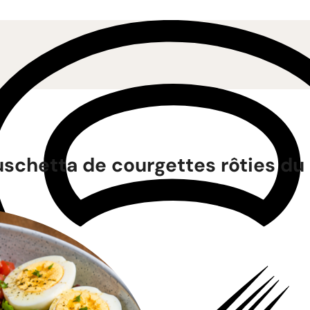
schetta de courgettes rôties du