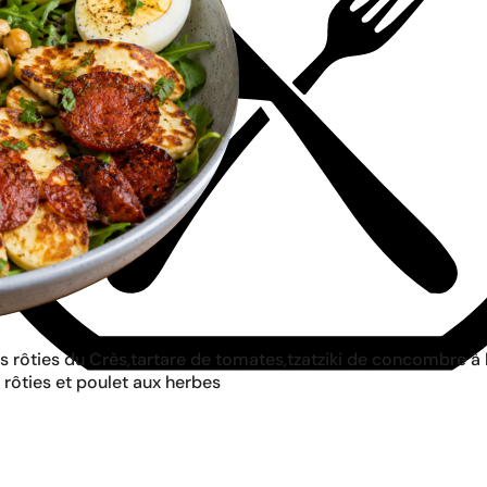
rôties du Crès,tartare de tomates,tzatziki de concombre à l
 rôties et poulet aux herbes