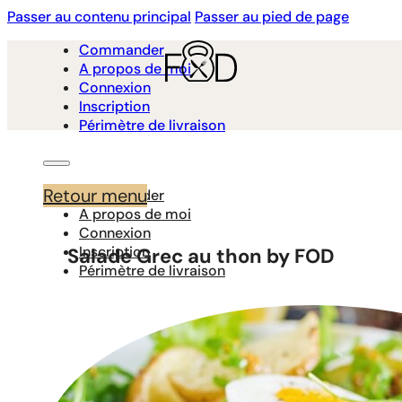
Passer au contenu principal
Passer au pied de page
Commander
A propos de moi
Connexion
Inscription
Périmètre de livraison
Retour menu
Commander
A propos de moi
Connexion
Inscription
Salade Grec au thon by FOD
Périmètre de livraison