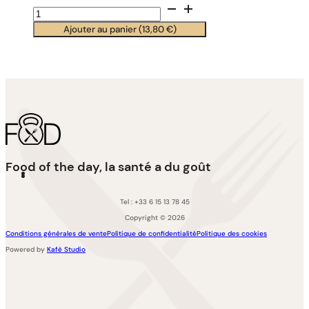
quantité
de
Ajouter au panier (
13,80
€
)
Salade
Grec
au
thon
by
FOD
Food of the day, la santé a du goût
Tel : +33 6 15 13 78 45
Copyright © 2026
Conditions générales de vente
Politique de confidentialité
Politique des cookies
Powered by
Kafé Studio