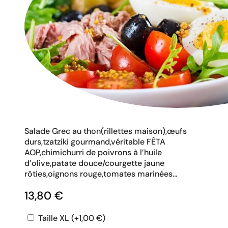
Salade Grec au thon(rillettes maison),œufs
durs,tzatziki gourmand,véritable FÊTA
AOP,chimichurri de poivrons à l’huile
d’olive,patate douce/courgette jaune
rôties,oignons rouge,tomates marinées…
13,80
€
Taille XL
(+
1,00
€
)