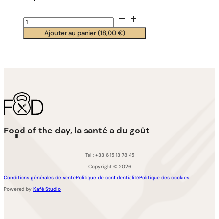
quantité
de
Ajouter au panier (
18,00
€
)
Saumon
fumé
100%
fait
maison
Food of the day, la santé a du goût
Tel : +33 6 15 13 78 45
Copyright © 2026
Conditions générales de vente
Politique de confidentialité
Politique des cookies
Powered by
Kafé Studio