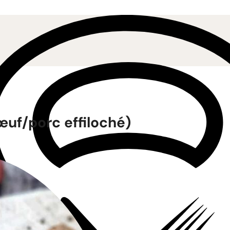
bœuf/porc effiloché)