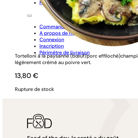
Périmètre de livraison
Commander
A propos de moi
Connexion
Inscription
Périmètre de livraison
Tortelloni à la paysanne (bœuf/porc effiloché)champig
légèrement crémé au poivre vert.
13,80
€
Rupture de stock
Food of the day, la santé a du goût