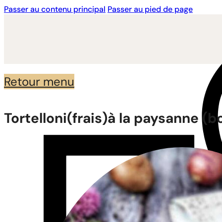
Passer au contenu principal
Passer au pied de page
Retour menu
Tortelloni(frais)à la paysanne (