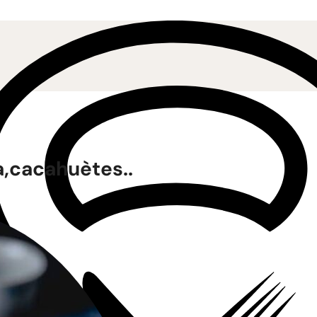
a,cacahuètes..