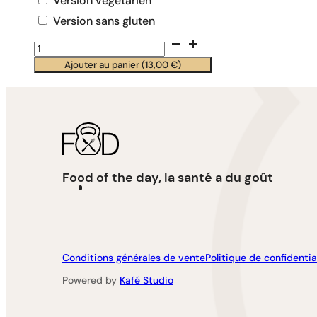
Version végétarien
Version sans gluten
quantité
de
Ajouter au panier (
13,00
€
)
Wok
de
bœuf
,nouilles
udon
,soja,cacahuètes..
Food of the day, la santé a du goût
Conditions générales de vente
Politique de confidentia
Powered by
Kafé Studio