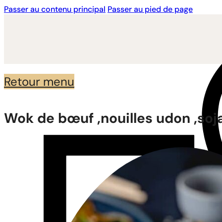
Passer au contenu principal
Passer au pied de page
Retour menu
Wok de bœuf ,nouilles udon ,soj