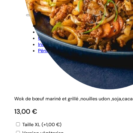
Périmètre de livraison
Commander
A propos de moi
Connexion
Inscription
Périmètre de livraison
Wok de bœuf mariné et grillé ,nouilles udon ,soja,cac
13,00
€
Taille XL
(+
1,00
€
)