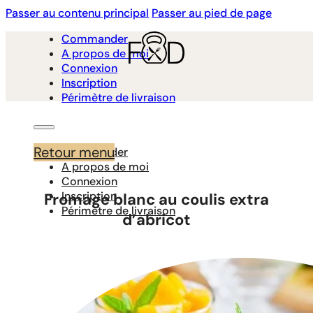
Passer au contenu principal
Passer au pied de page
Commander
A propos de moi
Connexion
Inscription
Périmètre de livraison
Retour menu
Commander
A propos de moi
Connexion
Inscription
Fromage blanc au coulis extra
Périmètre de livraison
d’abricot